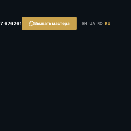
7 676261
Вызвать мастера
EN
UA
RO
RU