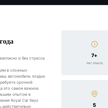
года
7+
езопасно и без стресса
лет опыта
дям в сложных
 ваш автомобиль поздно
требуете срочной
да это самое важное.
льшим опытом в
ания Royal Car Keys
5
ь действительно