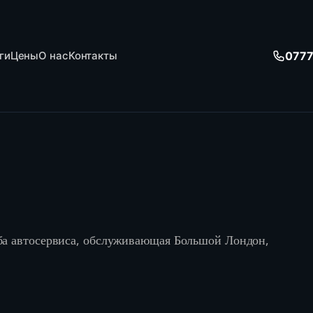
0777
ги
Цены
О нас
Контакты
жба автосервиса, обслуживающая Большой Лондон,