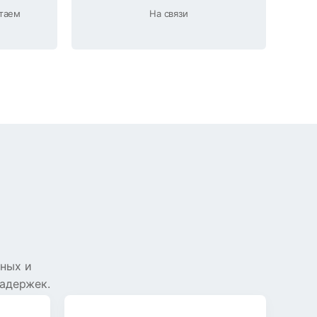
отаем
На связи​
ных и
задержек.