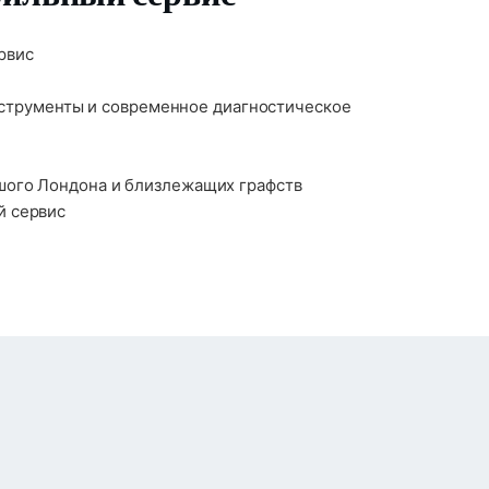
рвис
струменты и современное диагностическое
шого Лондона и близлежащих графств
й сервис