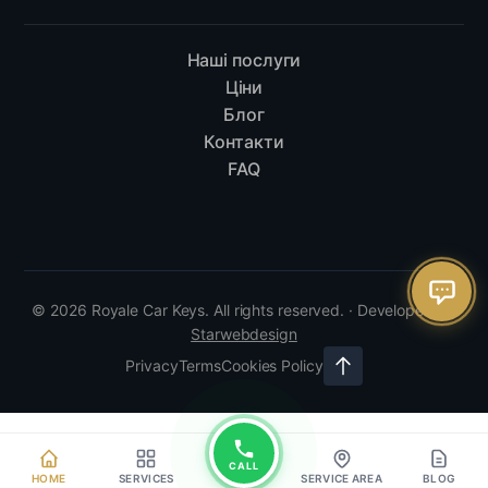
Наші послуги
Ціни
Блог
Контакти
FAQ
© 2026 Royale Car Keys. All rights reserved. · Developed by
Starwebdesign
Privacy
Terms
Cookies Policy
CALL
HOME
SERVICES
SERVICE AREA
BLOG