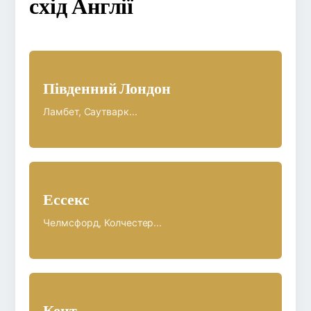
схід Англії
Південний Лондон
Ламбет, Саутварк...
Ессекс
Челмсфорд, Колчестер...
Кент