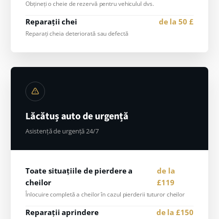
Obțineți o cheie de rezervă pentru vehiculul dvs.
Reparații chei
de la 50 £
Reparați cheia deteriorată sau defectă
Lăcătuș auto de urgență
Asistență de urgență 24/7
Toate situațiile de pierdere a
de la
cheilor
£119
Înlocuire completă a cheilor în cazul pierderii tuturor cheilor
Reparații aprindere
de la £150