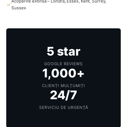
Acoperire extinsă – Londra, Essex, Kent, Surrey,
Sussex
5 star
GOOGLE REVIEWS
1,000+
CLIENȚI MULȚUMIȚI
24/7
SERVICIU DE URGENȚĂ