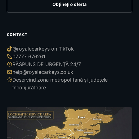
Obțineți o ofertă
CONTACT
@royalecarkeys on TikTok
07777 676261
RĂSPUNS DE URGENȚĂ 24/7
help@royalecarkeys.co.uk
Deservind zona metropolitană și județele
înconjurătoare