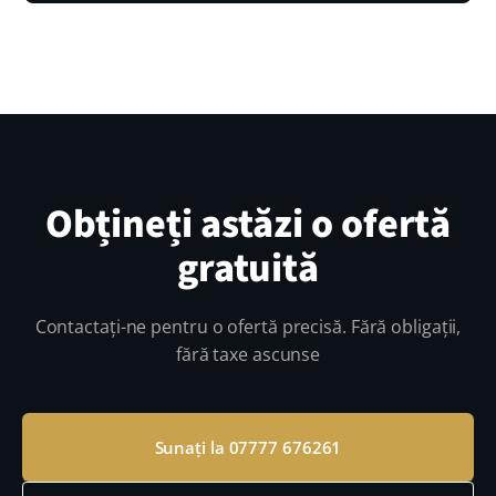
Obțineți astăzi o ofertă
gratuită
Contactați-ne pentru o ofertă precisă. Fără obligații,
fără taxe ascunse
Sunați la 07777 676261