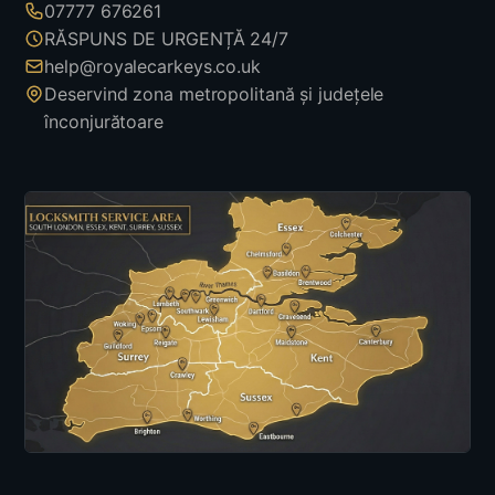
07777 676261
RĂSPUNS DE URGENȚĂ 24/7
help@royalecarkeys.co.uk
Deservind zona metropolitană și județele
înconjurătoare