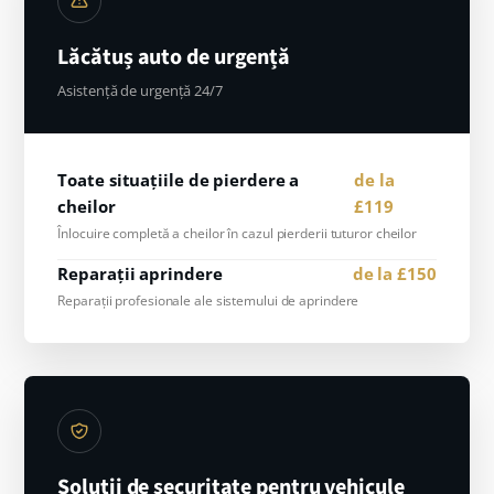
Lăcătuș auto de urgență
Asistență de urgență 24/7
Toate situațiile de pierdere a
de la
cheilor
£119
Înlocuire completă a cheilor în cazul pierderii tuturor cheilor
Reparații aprindere
de la £150
Reparații profesionale ale sistemului de aprindere
Soluții de securitate pentru vehicule