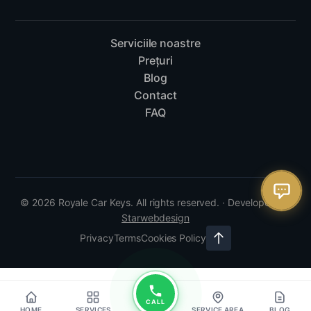
Serviciile noastre
Prețuri
Blog
Contact
FAQ
© 2026 Royale Car Keys. All rights reserved. · Developed by
Starwebdesign
Privacy
Terms
Cookies Policy
CALL
HOME
SERVICES
SERVICE AREA
BLOG