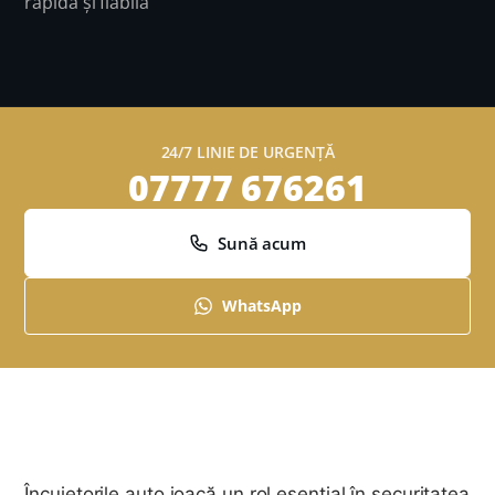
rapidă și fiabilă
24/7 LINIE DE URGENȚĂ
07777 676261
Sună acum
WhatsApp
Încuietorile auto joacă un rol esențial în securitatea