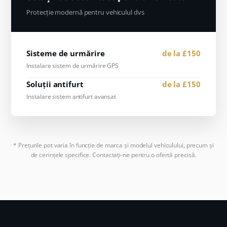
Protecție modernă pentru vehiculul dvs
Sisteme de urmărire
de la £150
Instalare sistem de urmărire GPS
Soluții antifurt
de la £150
Instalare sistem antifurt avansat
* Prețurile pot varia în funcție de marca și modelul vehiculului, precum și
de cerințele specifice. Contactați-ne pentru o ofertă precisă.